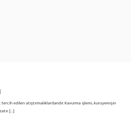
i
k tercih edilen atıştırmalıklardandır. Kavurma işlemi, kuruyemişin
atır. […]