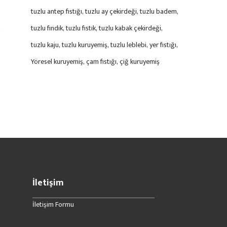
tuzlu antep fıstığı
tuzlu ay çekirdeği
tuzlu badem
tuzlu fındık
tuzlu fıstık
tuzlu kabak çekirdeği
tuzlu kaju
tuzlu kuruyemiş
tuzlu leblebi
yer fıstığı
Yöresel kuruyemiş
çam fıstığı
çiğ kuruyemiş
İletişim
İletişim Formu