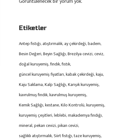
Görüntülenecek bir yorum yok.
Etiketler
Antep fıstığı
atıştırmalık
ay çekirdeği
badem
Besin Değeri
Beyin Sağlığı
Brezilya cevizi
ceviz
doğal kuruyemiş
fındık
fıstık
güncel kuruyemiş fiyatları
kabak çekirdeği
kaju
Kaju Saklama
Kalp Sağlığı
Karışık kuruyemiş
kavrulmuş fındık
kavrulmuş kuruyemiş
Kemik Sağlığı
kestane
Kilo Kontrolü
kuruyemiş
kuruyemiş çeşitleri
leblebi
makademya fındığı
mineral
pekan cevizi
pikan cevizi
sağlıklı atıştırmalık
Siirt fıstığı
taze kuruyemiş