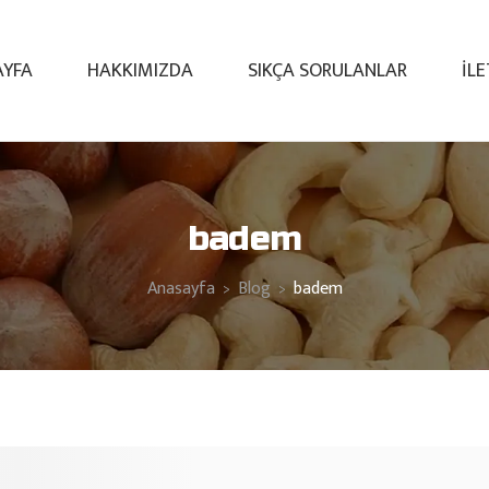
AYFA
HAKKIMIZDA
SIKÇA SORULANLAR
İL
badem
Anasayfa
Blog
badem
>
>