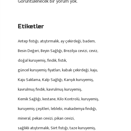
Görüntülenecek bir yorum yok.
Etiketler
Antep fıstığı
atıştırmalık
ay çekirdeği
badem
Besin Değeri
Beyin Sağlığı
Brezilya cevizi
ceviz
doğal kuruyemiş
fındık
fıstık
güncel kuruyemiş fiyatları
kabak çekirdeği
kaju
Kaju Saklama
Kalp Sağlığı
Karışık kuruyemiş
kavrulmuş fındık
kavrulmuş kuruyemiş
Kemik Sağlığı
kestane
Kilo Kontrolü
kuruyemiş
kuruyemiş çeşitleri
leblebi
makademya fındığı
mineral
pekan cevizi
pikan cevizi
sağlıklı atıştırmalık
Siirt fıstığı
taze kuruyemiş