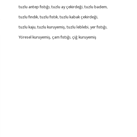
tuzlu antep fıstığı
tuzlu ay çekirdeği
tuzlu badem
tuzlu fındık
tuzlu fıstık
tuzlu kabak çekirdeği
tuzlu kaju
tuzlu kuruyemiş
tuzlu leblebi
yer fıstığı
Yöresel kuruyemiş
çam fıstığı
çiğ kuruyemiş