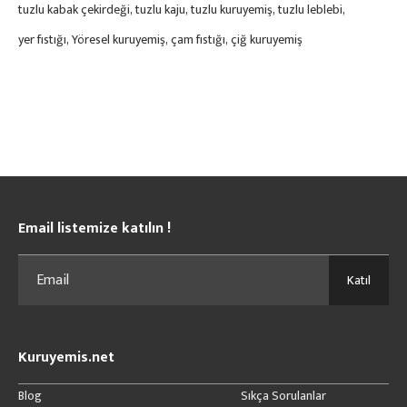
tuzlu kabak çekirdeği
tuzlu kaju
tuzlu kuruyemiş
tuzlu leblebi
yer fıstığı
Yöresel kuruyemiş
çam fıstığı
çiğ kuruyemiş
Email listemize katılın !
Katıl
Kuruyemis.net
Blog
Sıkça Sorulanlar