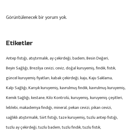
Görüntülenecek bir yorum yok.
Etiketler
Antep fıstığı
atıştırmalık
ay çekirdeği
badem
Besin Değeri
Beyin Sağlığı
Brezilya cevizi
ceviz
doğal kuruyemiş
fındık
fıstık
güncel kuruyemiş fiyatları
kabak çekirdeği
kaju
Kaju Saklama
Kalp Sağlığı
Karışık kuruyemiş
kavrulmuş fındık
kavrulmuş kuruyemiş
Kemik Sağlığı
kestane
Kilo Kontrolü
kuruyemiş
kuruyemiş çeşitleri
leblebi
makademya fındığı
mineral
pekan cevizi
pikan cevizi
sağlıklı atıştırmalık
Siirt fıstığı
taze kuruyemiş
tuzlu antep fıstığı
tuzlu ay çekirdeği
tuzlu badem
tuzlu fındık
tuzlu fıstık