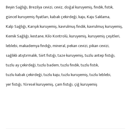
Beyin Sağlığı
Brezilya cevizi
ceviz
doğal kuruyemiş
fındık
fıstık
güncel kuruyemiş fiyatları
kabak çekirdeği
kaju
Kaju Saklama
Kalp Sağlığı
Karışık kuruyemiş
kavrulmuş fındık
kavrulmuş kuruyemiş
Kemik Sağlığı
kestane
Kilo Kontrolü
kuruyemiş
kuruyemiş çeşitleri
leblebi
makademya fındığı
mineral
pekan cevizi
pikan cevizi
sağlıklı atıştırmalık
Siirt fıstığı
taze kuruyemiş
tuzlu antep fıstığı
tuzlu ay çekirdeği
tuzlu badem
tuzlu fındık
tuzlu fıstık
tuzlu kabak çekirdeği
tuzlu kaju
tuzlu kuruyemiş
tuzlu leblebi
yer fıstığı
Yöresel kuruyemiş
çam fıstığı
çiğ kuruyemiş