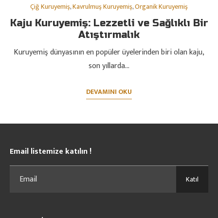
Çiğ Kuruyemiş
,
Kavrulmuş Kuruyemiş
,
Organik Kuruyemiş
Kaju Kuruyemiş: Lezzetli ve Sağlıklı Bir
Atıştırmalık
Kuruyemiş dünyasının en popüler üyelerinden biri olan kaju,
son yıllarda…
DEVAMINI OKU
Email listemize katılın !
Katıl