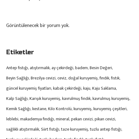
Görüntülenecek bir yorum yok.
Etiketler
Antep fıstığı
atıştırmalık
ay çekirdeği
badem
Besin Değeri
Beyin Sağlığı
Brezilya cevizi
ceviz
doğal kuruyemiş
fındık
fıstık
güncel kuruyemiş fiyatları
kabak çekirdeği
kaju
Kaju Saklama
Kalp Sağlığı
Karışık kuruyemiş
kavrulmuş fındık
kavrulmuş kuruyemiş
Kemik Sağlığı
kestane
Kilo Kontrolü
kuruyemiş
kuruyemiş çeşitleri
leblebi
makademya fındığı
mineral
pekan cevizi
pikan cevizi
sağlıklı atıştırmalık
Siirt fıstığı
taze kuruyemiş
tuzlu antep fıstığı