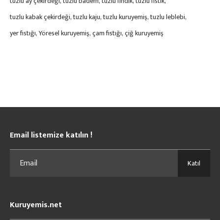
tuzlu ay çekirdeği
tuzlu badem
tuzlu fındık
tuzlu fıstık
tuzlu kabak çekirdeği
tuzlu kaju
tuzlu kuruyemiş
tuzlu leblebi
yer fıstığı
Yöresel kuruyemiş
çam fıstığı
çiğ kuruyemiş
Email listemize katılın !
Katıl
Kuruyemis.net