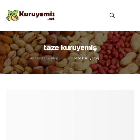
taze kuruyemiş
Anasayfa
Blog
taze kuruyemiş
>
>