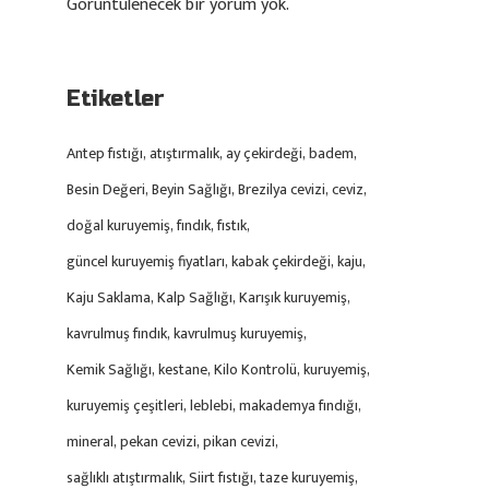
Görüntülenecek bir yorum yok.
Etiketler
Antep fıstığı
atıştırmalık
ay çekirdeği
badem
Besin Değeri
Beyin Sağlığı
Brezilya cevizi
ceviz
doğal kuruyemiş
fındık
fıstık
güncel kuruyemiş fiyatları
kabak çekirdeği
kaju
Kaju Saklama
Kalp Sağlığı
Karışık kuruyemiş
kavrulmuş fındık
kavrulmuş kuruyemiş
Kemik Sağlığı
kestane
Kilo Kontrolü
kuruyemiş
kuruyemiş çeşitleri
leblebi
makademya fındığı
mineral
pekan cevizi
pikan cevizi
sağlıklı atıştırmalık
Siirt fıstığı
taze kuruyemiş