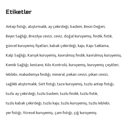
Etiketler
Antep fıstığı
atıştırmalık
ay çekirdeği
badem
Besin Değeri
Beyin Sağlığı
Brezilya cevizi
ceviz
doğal kuruyemiş
fındık
fıstık
güncel kuruyemiş fiyatları
kabak çekirdeği
kaju
Kaju Saklama
Kalp Sağlığı
Karışık kuruyemiş
kavrulmuş fındık
kavrulmuş kuruyemiş
Kemik Sağlığı
kestane
Kilo Kontrolü
kuruyemiş
kuruyemiş çeşitleri
leblebi
makademya fındığı
mineral
pekan cevizi
pikan cevizi
sağlıklı atıştırmalık
Siirt fıstığı
taze kuruyemiş
tuzlu antep fıstığı
tuzlu ay çekirdeği
tuzlu badem
tuzlu fındık
tuzlu fıstık
tuzlu kabak çekirdeği
tuzlu kaju
tuzlu kuruyemiş
tuzlu leblebi
yer fıstığı
Yöresel kuruyemiş
çam fıstığı
çiğ kuruyemiş