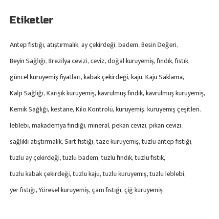
Etiketler
Antep fıstığı
atıştırmalık
ay çekirdeği
badem
Besin Değeri
Beyin Sağlığı
Brezilya cevizi
ceviz
doğal kuruyemiş
fındık
fıstık
güncel kuruyemiş fiyatları
kabak çekirdeği
kaju
Kaju Saklama
Kalp Sağlığı
Karışık kuruyemiş
kavrulmuş fındık
kavrulmuş kuruyemiş
Kemik Sağlığı
kestane
Kilo Kontrolü
kuruyemiş
kuruyemiş çeşitleri
leblebi
makademya fındığı
mineral
pekan cevizi
pikan cevizi
sağlıklı atıştırmalık
Siirt fıstığı
taze kuruyemiş
tuzlu antep fıstığı
tuzlu ay çekirdeği
tuzlu badem
tuzlu fındık
tuzlu fıstık
tuzlu kabak çekirdeği
tuzlu kaju
tuzlu kuruyemiş
tuzlu leblebi
yer fıstığı
Yöresel kuruyemiş
çam fıstığı
çiğ kuruyemiş