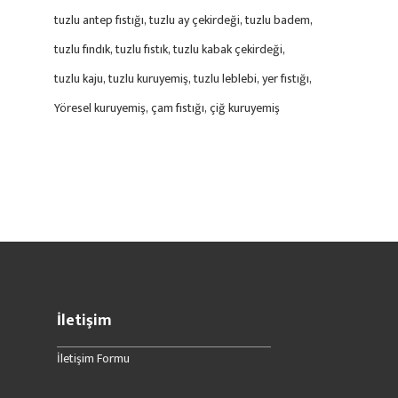
tuzlu antep fıstığı
tuzlu ay çekirdeği
tuzlu badem
tuzlu fındık
tuzlu fıstık
tuzlu kabak çekirdeği
tuzlu kaju
tuzlu kuruyemiş
tuzlu leblebi
yer fıstığı
Yöresel kuruyemiş
çam fıstığı
çiğ kuruyemiş
İletişim
İletişim Formu