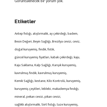
Görüntülenecek bir yorum yok.
Etiketler
Antep fıstığı
atıştırmalık
ay çekirdeği
badem
Besin Değeri
Beyin Sağlığı
Brezilya cevizi
ceviz
doğal kuruyemiş
fındık
fıstık
güncel kuruyemiş fiyatları
kabak çekirdeği
kaju
Kaju Saklama
Kalp Sağlığı
Karışık kuruyemiş
kavrulmuş fındık
kavrulmuş kuruyemiş
Kemik Sağlığı
kestane
Kilo Kontrolü
kuruyemiş
kuruyemiş çeşitleri
leblebi
makademya fındığı
mineral
pekan cevizi
pikan cevizi
sağlıklı atıştırmalık
Siirt fıstığı
taze kuruyemiş