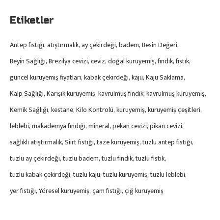
Etiketler
Antep fıstığı
atıştırmalık
ay çekirdeği
badem
Besin Değeri
Beyin Sağlığı
Brezilya cevizi
ceviz
doğal kuruyemiş
fındık
fıstık
güncel kuruyemiş fiyatları
kabak çekirdeği
kaju
Kaju Saklama
Kalp Sağlığı
Karışık kuruyemiş
kavrulmuş fındık
kavrulmuş kuruyemiş
Kemik Sağlığı
kestane
Kilo Kontrolü
kuruyemiş
kuruyemiş çeşitleri
leblebi
makademya fındığı
mineral
pekan cevizi
pikan cevizi
sağlıklı atıştırmalık
Siirt fıstığı
taze kuruyemiş
tuzlu antep fıstığı
tuzlu ay çekirdeği
tuzlu badem
tuzlu fındık
tuzlu fıstık
tuzlu kabak çekirdeği
tuzlu kaju
tuzlu kuruyemiş
tuzlu leblebi
yer fıstığı
Yöresel kuruyemiş
çam fıstığı
çiğ kuruyemiş