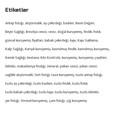
Etiketler
Antep fıstığı
atıştırmalık
ay çekirdeği
badem
Besin Değeri
Beyin Sağlığı
Brezilya cevizi
ceviz
doğal kuruyemiş
fındık
fıstık
güncel kuruyemiş fiyatları
kabak çekirdeği
kaju
Kaju Saklama
Kalp Sağlığı
Karışık kuruyemiş
kavrulmuş fındık
kavrulmuş kuruyemiş
Kemik Sağlığı
kestane
Kilo Kontrolü
kuruyemiş
kuruyemiş çeşitleri
leblebi
makademya fındığı
mineral
pekan cevizi
pikan cevizi
sağlıklı atıştırmalık
Siirt fıstığı
taze kuruyemiş
tuzlu antep fıstığı
tuzlu ay çekirdeği
tuzlu badem
tuzlu fındık
tuzlu fıstık
tuzlu kabak çekirdeği
tuzlu kaju
tuzlu kuruyemiş
tuzlu leblebi
yer fıstığı
Yöresel kuruyemiş
çam fıstığı
çiğ kuruyemiş