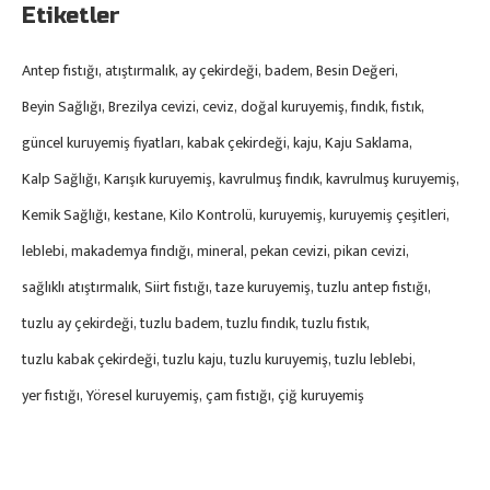
Etiketler
Antep fıstığı
atıştırmalık
ay çekirdeği
badem
Besin Değeri
Beyin Sağlığı
Brezilya cevizi
ceviz
doğal kuruyemiş
fındık
fıstık
güncel kuruyemiş fiyatları
kabak çekirdeği
kaju
Kaju Saklama
Kalp Sağlığı
Karışık kuruyemiş
kavrulmuş fındık
kavrulmuş kuruyemiş
Kemik Sağlığı
kestane
Kilo Kontrolü
kuruyemiş
kuruyemiş çeşitleri
leblebi
makademya fındığı
mineral
pekan cevizi
pikan cevizi
sağlıklı atıştırmalık
Siirt fıstığı
taze kuruyemiş
tuzlu antep fıstığı
tuzlu ay çekirdeği
tuzlu badem
tuzlu fındık
tuzlu fıstık
tuzlu kabak çekirdeği
tuzlu kaju
tuzlu kuruyemiş
tuzlu leblebi
yer fıstığı
Yöresel kuruyemiş
çam fıstığı
çiğ kuruyemiş