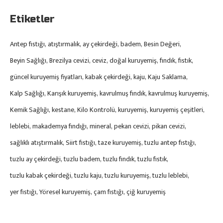
Etiketler
Antep fıstığı
atıştırmalık
ay çekirdeği
badem
Besin Değeri
Beyin Sağlığı
Brezilya cevizi
ceviz
doğal kuruyemiş
fındık
fıstık
güncel kuruyemiş fiyatları
kabak çekirdeği
kaju
Kaju Saklama
Kalp Sağlığı
Karışık kuruyemiş
kavrulmuş fındık
kavrulmuş kuruyemiş
Kemik Sağlığı
kestane
Kilo Kontrolü
kuruyemiş
kuruyemiş çeşitleri
leblebi
makademya fındığı
mineral
pekan cevizi
pikan cevizi
sağlıklı atıştırmalık
Siirt fıstığı
taze kuruyemiş
tuzlu antep fıstığı
tuzlu ay çekirdeği
tuzlu badem
tuzlu fındık
tuzlu fıstık
tuzlu kabak çekirdeği
tuzlu kaju
tuzlu kuruyemiş
tuzlu leblebi
yer fıstığı
Yöresel kuruyemiş
çam fıstığı
çiğ kuruyemiş