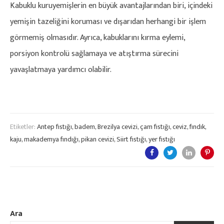
Kabuklu kuruyemişlerin en büyük avantajlarından biri, içindeki
yemişin tazeliğini koruması ve dışarıdan herhangi bir işlem
görmemiş olmasıdır. Ayrıca, kabuklarını kırma eylemi,
porsiyon kontrolü sağlamaya ve atıştırma sürecini
yavaşlatmaya yardımcı olabilir.
Etiketler:
Antep fıstığı
,
badem
,
Brezilya cevizi
,
çam fıstığı
,
ceviz
,
fındık
,
kaju
,
makademya fındığı
,
pikan cevizi
,
Siirt fıstığı
,
yer fıstığı
Ara