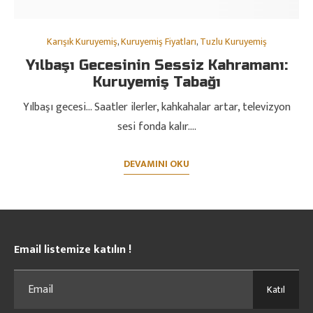
Karışık Kuruyemiş
,
Kuruyemiş Fiyatları
,
Tuzlu Kuruyemiş
Yılbaşı Gecesinin Sessiz Kahramanı:
Kuruyemiş Tabağı
Yılbaşı gecesi… Saatler ilerler, kahkahalar artar, televizyon
sesi fonda kalır.…
DEVAMINI OKU
Email listemize katılın !
Katıl