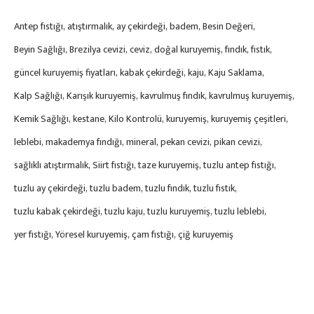
Antep fıstığı
atıştırmalık
ay çekirdeği
badem
Besin Değeri
Beyin Sağlığı
Brezilya cevizi
ceviz
doğal kuruyemiş
fındık
fıstık
güncel kuruyemiş fiyatları
kabak çekirdeği
kaju
Kaju Saklama
Kalp Sağlığı
Karışık kuruyemiş
kavrulmuş fındık
kavrulmuş kuruyemiş
Kemik Sağlığı
kestane
Kilo Kontrolü
kuruyemiş
kuruyemiş çeşitleri
leblebi
makademya fındığı
mineral
pekan cevizi
pikan cevizi
sağlıklı atıştırmalık
Siirt fıstığı
taze kuruyemiş
tuzlu antep fıstığı
tuzlu ay çekirdeği
tuzlu badem
tuzlu fındık
tuzlu fıstık
tuzlu kabak çekirdeği
tuzlu kaju
tuzlu kuruyemiş
tuzlu leblebi
yer fıstığı
Yöresel kuruyemiş
çam fıstığı
çiğ kuruyemiş